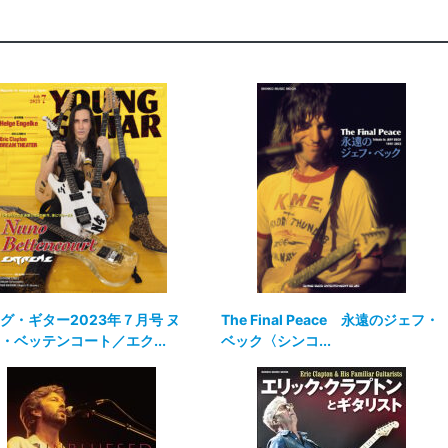
グ・ギター2023年７月号 ヌ
The Final Peace 永遠のジェフ・
・ベッテンコート／エク...
ベック〈シンコ...