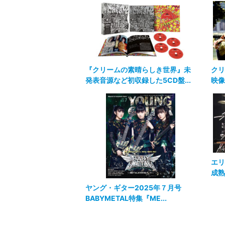
『クリームの素晴らしき世界』未
クリ
発表音源など初収録した5CD盤...
映像
エリ
成熟
ヤング・ギター2025年７月号
BABYMETAL特集『ME...