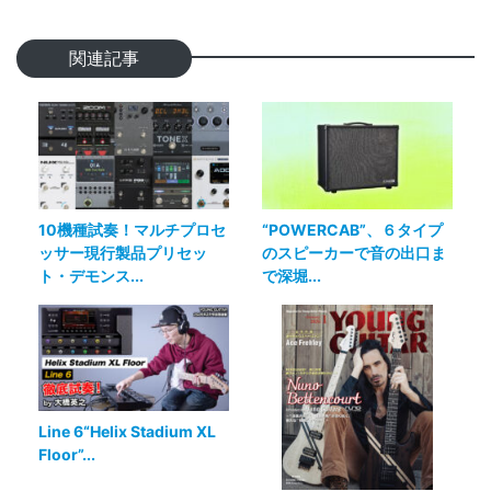
関連記事
10機種試奏！マルチプロセ
“POWERCAB”、６タイプ
ッサー現行製品プリセッ
のスピーカーで音の出口ま
ト・デモンス...
で深堀...
Line 6“Helix Stadium XL
Floor”...