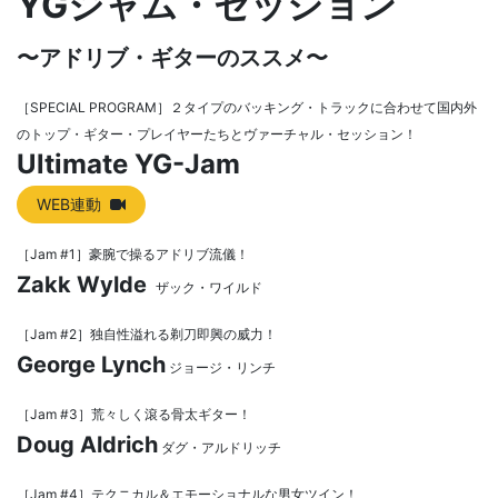
YGジャム・セッション
〜アドリブ・ギターのススメ〜
［SPECIAL PROGRAM］２タイプのバッキング・トラックに合わせて国内外
のトップ・ギター・プレイヤーたちとヴァーチャル・セッション！
Ultimate YG-Jam
WEB連動
［Jam #1］豪腕で操るアドリブ流儀！
Zakk Wylde
ザック・ワイルド
［Jam #2］独自性溢れる剃刀即興の威力！
George Lynch
ジョージ・リンチ
［Jam #3］荒々しく滾る骨太ギター！
Doug Aldrich
ダグ・アルドリッチ
［Jam #4］テクニカル＆エモーショナルな男女ツイン！