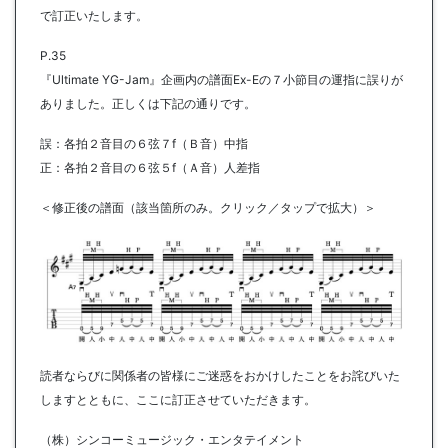
で訂正いたします。
P.35
『Ultimate YG-Jam』企画内の譜面Ex-Eの７小節目の運指に誤りが
ありました。正しくは下記の通りです。
誤：各拍２音目の６弦７f（Ｂ音）中指
正：各拍２音目の６弦５f（Ａ音）人差指
＜修正後の譜面（該当箇所のみ。クリック／タップで拡大）＞
読者ならびに関係者の皆様にご迷惑をおかけしたことをお詫びいた
しますとともに、ここに訂正させていただきます。
（株）シンコーミュージック・エンタテイメント