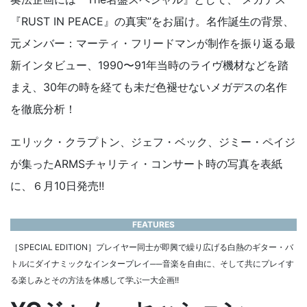
『RUST IN PEACE』の真実”をお届け。名作誕生の背景、
元メンバー：マーティ・フリードマンが制作を振り返る最
新インタビュー、1990〜91年当時のライヴ機材などを踏
まえ、30年の時を経ても未だ色褪せないメガデスの名作
を徹底分析！
エリック・クラプトン、ジェフ・ベック、ジミー・ペイジ
が集ったARMSチャリティ・コンサート時の写真を表紙
に、６月10日発売!!
FEATURES
［SPECIAL EDITION］プレイヤー同士が即興で繰り広げる白熱のギター・バ
トルにダイナミックなインタープレイ──音楽を自由に、そして共にプレイす
る楽しみとその方法を体感して学ぶ一大企画!!