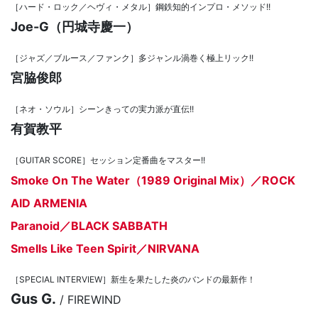
［ハード・ロック／ヘヴィ・メタル］鋼鉄知的インプロ・メソッド!!
Joe-G（円城寺慶一）
［ジャズ／ブルース／ファンク］多ジャンル渦巻く極上リック!!
宮脇俊郎
［ネオ・ソウル］シーンきっての実力派が直伝!!
有賀教平
［GUITAR SCORE］セッション定番曲をマスター!!
Smoke On The Water（1989 Original Mix）／ROCK
AID ARMENIA
Paranoid／BLACK SABBATH
Smells Like Teen Spirit／NIRVANA
［SPECIAL INTERVIEW］新生を果たした炎のバンドの最新作！
Gus G.
/ FIREWIND