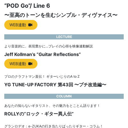
“POD Go”/ Line 6
〜至高のトーンを生むシンプル・ディヴァイス〜
WEB連動
LECTURE
より音楽的に、表現豊かに…プレイの心得を映像連動解説
Jeff Kollman’s “Guitar Reflections”
WEB連動
プロのクラフトマン直伝！ ギターいじりのA to Z
YG TUNE-UP FACTORY 第43回 〜プチ改造編〜
COLUMN
あなたの知らないギタリスト、その魅力をとことん語ります！
ROLLYの“ロック・ギター異人伝”
グランロデオ：e-ZUKAの行き当たりばったりギター・コラム！