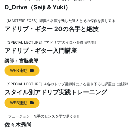
D_Drive（Seiji & Yuki）
［MASTERPIECES］即興の名演を残した達人とその傑作を振り返る
アドリブ・ギター 20の名手と絶技
［SPECIAL LECTURE］“アドリブ”のイロハを徹底指南!!
アドリブ・ギター入門講座
講師：宮脇俊郎
WEB連動
［SPECIAL LECTURE］4名のトップ講師陣による書き下ろし課題曲に挑戦!!
スタイル別アドリブ実践トレーニング
WEB連動
［フュージョン］名手のセンスを学び尽くせ!!
佐々木秀尚