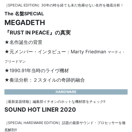
［SPECIAL EDITION］30年の時を経ても未だ色褪せない名作を徹底分析！
The 名盤SPECIAL
MEGADETH
『RUST IN PEACE』の真実
★名作誕生の背景
★元メンバー・インタビュー：Marty Friedman
マーティ・
フリードマン
★1990.91年当時のライヴ機材
★奏法分析：２スタイルの奇跡的融合
HARDWARE
［最新楽器情報］編集部イチオシのホットな機材群をチェック!!
SOUND HOT LINER 2020
［SPECIAL HARDWARE EDITION］話題の最新サウンド・プロセッサーを徹
底解剖!!