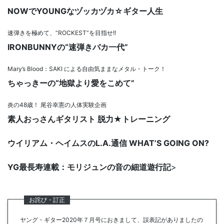
NOWでYOUNGなヅッカヅカ☆ギター人生
速弾きを極めて、“ROCKEST”を目指せ!!
IRONBUNNYの“速弾きバカ一代”
Mary’s Blood：SAKI による自由気ままなメタル・トーク！
ちゃっきーの“地獄より愛をこめて”
炎の48歳！ 尾谷幸憲の人体実験企画
素人おっさんギタリスト 脱力★トレーニング
ウイリアム・ヘイムスのL.A.通信 WHAT’S GOING ON?
YG最長寿連載：モリジュンの音の細道遊行記
>
ヤング・ギター2020年７月号におきまして、誤表記がありましたの