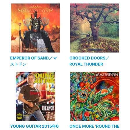
EMPEROR OF SAND／マ
CROOKED DOORS／
ストドン
ROYAL THUNDER
YOUNG GUITAR 2015年6
ONCE MORE 'ROUND THE