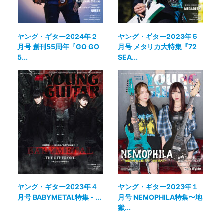
ヤング・ギター2024年２
ヤング・ギター2023年５
月号 創刊55周年『GO GO
月号 メタリカ大特集『72
5...
SEA...
ヤング・ギター2023年４
ヤング・ギター2023年１
月号 BABYMETAL特集 - ...
月号 NEMOPHILA特集〜地
獄...