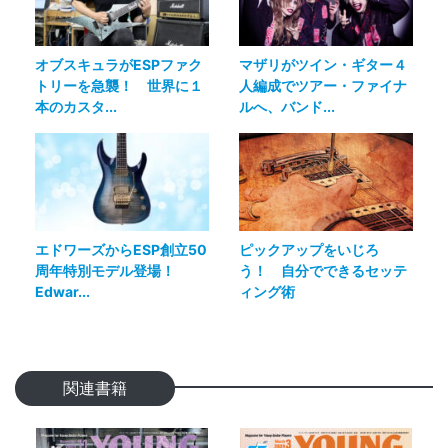
オブスキュラがESPファク
マザリがツイン・ギター４
トリーを急襲！ 世界に１
人編成でツアー・ファイナ
本のカスタ...
ルへ、バンド...
エドワーズからESP創立50
ピックアップをいじろ
周年特別モデル登場！
う！ 自分でできるセッテ
Edwar...
ィング術
関連書籍