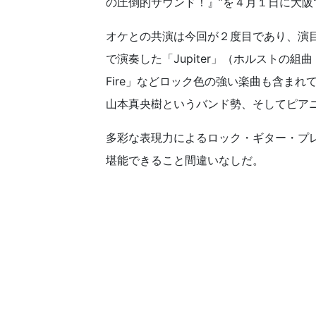
の圧倒的サウンド！』”を４月１日に大阪
オケとの共演は今回が２度目であり、演目には山
で演奏した「Jupiter」（ホルストの組
Fire」などロック色の強い楽曲も含ま
山本真央樹というバンド勢、そしてピアニ
多彩な表現力によるロック・ギター・プ
堪能できること間違いなしだ。