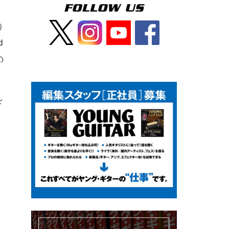
）
d
の
を