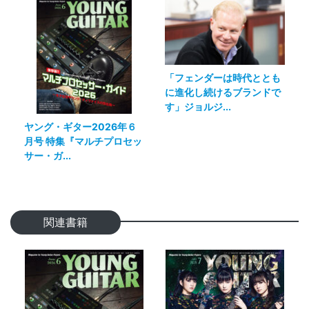
「フェンダーは時代ととも
に進化し続けるブランドで
す」ジョルジ...
ヤング・ギター2026年６
月号 特集『マルチプロセッ
サー・ガ...
関連書籍