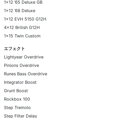
1×12 ’65 Deluxe GB
1×12 ’68 Deluxe
1×12 EVH 5150 G12H
4×12 British G12H
1×15 Twin Custom
エフェクト
Lightyear Overdrive
Pinions Overdrive
Runes Bass Overdrive
Integrator Boost
Grunt Boost
Rockbox 100
Step Tremolo
Step Filter Delay