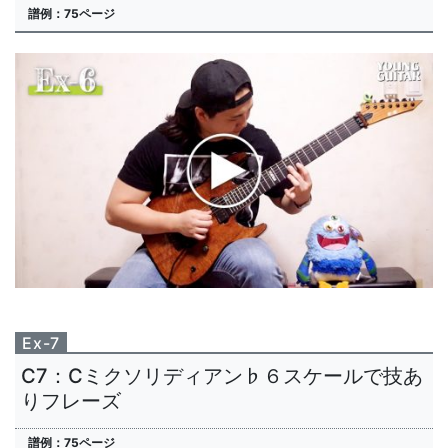
譜例：75ページ
Ex-7
C7：Cミクソリディアン♭６スケールで技あ
りフレーズ
譜例：75ページ