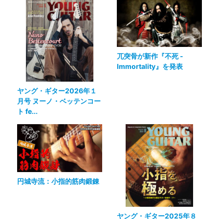
兀突骨が新作『不死 -
Immortality』を発表
ヤング・ギター2026年１
月号 ヌーノ・ベッテンコー
ト fe...
円城寺流：小指的筋肉鍛錬
ヤング・ギター2025年８