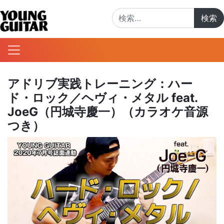
検索:
アドリブ実践トレーニング：ハー
ド・ロック／ヘヴィ・メタル feat.
JoeG（円城寺慶一）（カラオケ音源
つき）