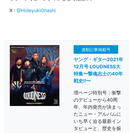
X :
@HideyukiOhashi
連動記事掲載号
ヤング・ギター2021年
12月号 LOUDNESS大
特集〜撃魂志士の40年
戦史!!〜
増ページ特別号：衝撃
のデビューから40周
年、年内発売が決まっ
たニュー・アルバムに
いち早く迫る最新イン
タビューと、歴史を振