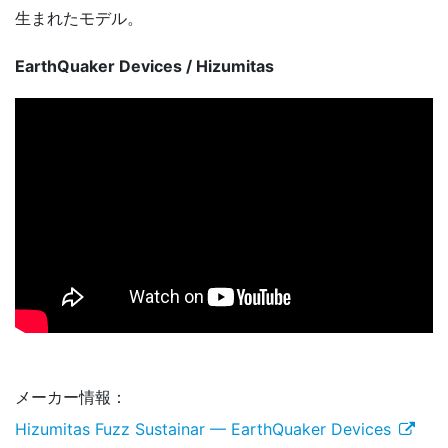
生まれたモデル。
EarthQuaker Devices / Hizumitas
メーカー情報：
Hizumitas Fuzz Sustainar — EarthQuaker Devices