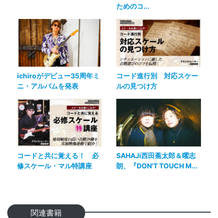
ためのコ...
ichiroがデビュー35周年ミ
コード進行別 対応スケー
ニ・アルバムを発表
ルの見つけ方
コードと共に覚える！ 必
SAHAJi西田蕉太郎＆曜志
修スケール・マル特講座
朗、『DON'T TOUCH M...
関連書籍