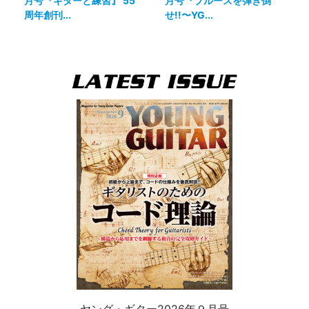
月号『ギターと練習』 55
月号『ブルースを弾き倒
周年創刊...
せ!!〜YG...