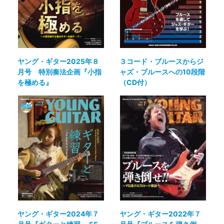
ヤング・ギター2025年８
３コード・ブルースからジ
月号 特別奏法企画『小指
ャズ・ブルースへの10段階
を極める』
（CD付）
ヤング・ギター2024年７
ヤング・ギター2022年７