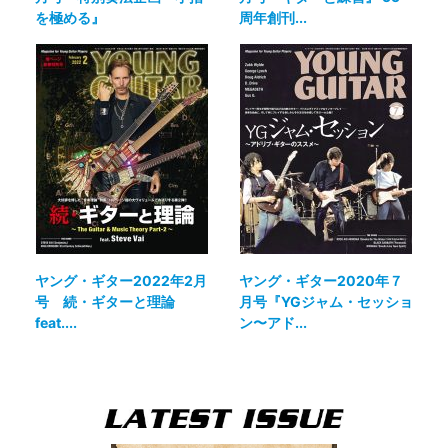
を極める』
周年創刊...
ヤング・ギター2022年2月
ヤング・ギター2020年７
号 続・ギターと理論
月号『YGジャム・セッショ
feat....
ン〜アド...