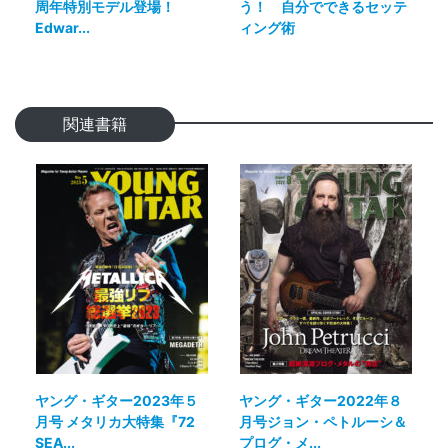
周年特別モデル登場！
う！ 自分でできるセッテ
Edwar...
ィング術
関連書籍
ヤング・ギター2023年５
ヤング・ギター2022年８
月号 メタリカ大特集『72
月号ジョン・ペトルーシ＆
SEA...
プログ・メ...