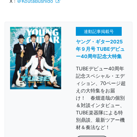
X :
＠KoutaBushido
連動記事掲載号
ヤング・ギター2025
年９月号 TUBEデビュ
ー40周年記念大特集
TUBEデビュー40周年
記念スペシャル・エデ
ィション、70ページ超
えの大特集をお届
け！ 春畑道哉の個別
＆対談インタビュー、
TUBE楽器隊による特
別鼎談、最新ツアー機
材＆奏法など！