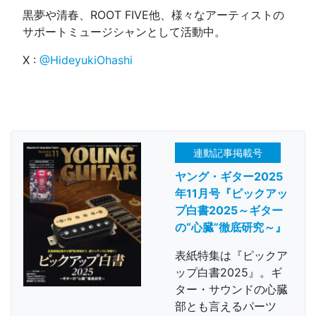
黒夢や清春、ROOT FIVE他、様々なアーティストの
サポートミュージシャンとして活動中。
X :
@HideyukiOhashi
連動記事掲載号
ヤング・ギター2025
年11月号『ピックアッ
プ白書2025～ギター
の“心臓”徹底研究～』
表紙特集は『ピックア
ップ白書2025』。ギ
ター・サウンドの心臓
部とも言えるパーツ