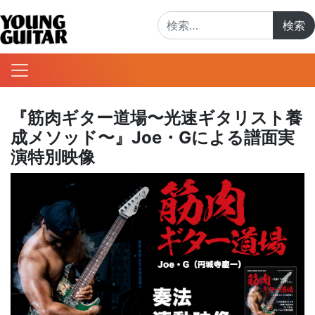
検索:
『筋肉ギター道場〜光速ギタリスト養
成メソッド〜』Joe・Gによる譜面実
演特別映像