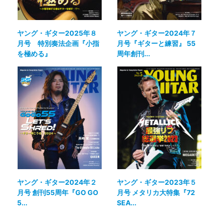
ヤング・ギター2025年８
ヤング・ギター2024年７
月号 特別奏法企画『小指
月号『ギターと練習』 55
を極める』
周年創刊...
ヤング・ギター2024年２
ヤング・ギター2023年５
月号 創刊55周年『GO GO
月号 メタリカ大特集『72
5...
SEA...