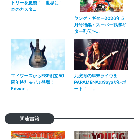
トリーを急襲！ 世界に１
本のカスタ...
ヤング・ギター2026年５
月号特集：スーパー戦隊ギ
ター列伝〜...
エドワーズからESP創立50
兀突骨の年末ライヴを
周年特別モデル登場！
PARAMENAのSayaがレポ
Edwar...
ート！ ...
関連書籍