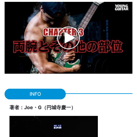
INFO
著者：Joe・G（円城寺慶一）