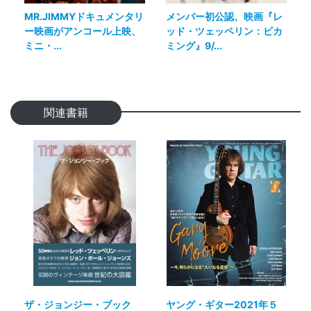
MR.JIMMYドキュメンタリ
メンバー初公認、映画『レ
ー映画がアンコール上映、
ッド・ツェッペリン：ビカ
ミニ・...
ミング』9/...
関連書籍
ザ・ジョンジー・ブック
ヤング・ギター2021年５