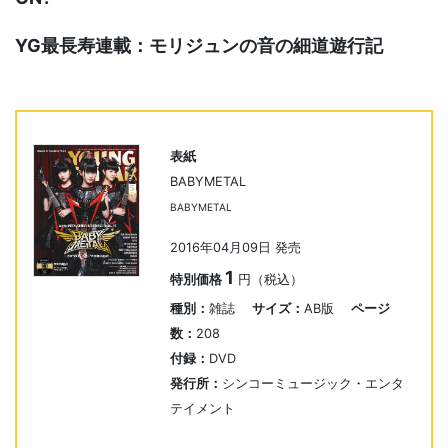
YG最長寿連載：モリジュンの音の細道遊行記
表紙
BABYMETAL
BABYMETAL
2016年04月09日 発売
1
特別価格
円（税込）
種別：
雑誌
サイズ：
AB版
ページ
数：
208
付録：
DVD
発行所：
シンコーミュージック・エンタ
テイメント