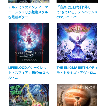
アルテミスのアンディ・マ
「音楽はほぼ毎日“降り
ートンジェリが超絶メタル
て”きている」テンペランス
な最新ギター...
のマルコ・パ...
LIFEBLOOD／シークレッ
THE ENIGMA BIRTH／ティ
ト・スフィア：初代voロベ
モ・トルキズ・アヴァロ...
ルト...