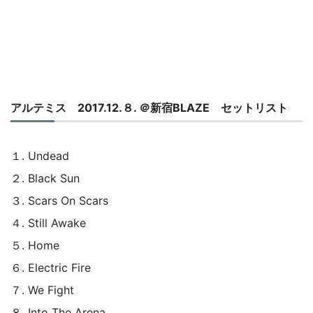
アルテミス 2017.12.８. ＠新宿BLAZE セットリスト
１. Undead
２. Black Sun
３. Scars On Scars
４. Still Awake
５. Home
６. Electric Fire
７. We Fight
８. Into The Arena