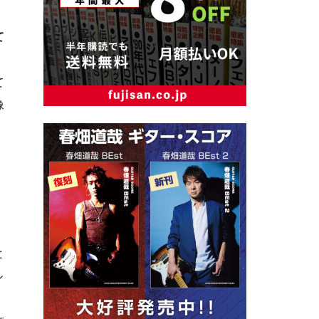
て
て
像
く
と
ル