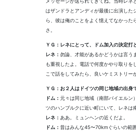
メッセージが送られてきてね。当時レネ
はザンドラとアンディが最後に出演した
ら、彼は俺のことをよく憶えてなかった
さ。
ＹＧ：レネにとって、ドム加入の決定打
レネ：
勿論、才能があるかどうかは言う
も重視したよ。電話で何度かやり取りを
こで話をしてみたら、良いケミストリー
ＹＧ：お２人はドイツの同じ地域の出身
ドム：
元々は同じ地域（南部バイエルン
ツのハンブルクに近い町にいて、レネは
レネ：
ああ。ミュンヘンの近くだよ。
ドム：
昔はみんな45〜70kmぐらいの範