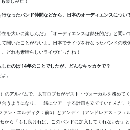
ウも楽しみだ！
を行なったバンド仲間などから、日本のオーディエンスについ
滞在を大いに楽しんだ」「オーディエンスは熱狂的だ」と聞い
んて聞いたことがないよ。日本でライヴを行なったバンドの映
た。どれも素晴らしいライヴだったね！
したのは’14年のことでしたが、どんなキッカケで？
だよ。
D
）のアルバムで、以前ロブセがゲスト・ヴォーカルを務めて
り合うようになり、一緒にツアーする計画も立てていたんだ。
（ファン・エルディク：前b）とアンディ（アンドレアス・フェ
ブセから「もし良ければ、このバンドに加入してくれないか」と