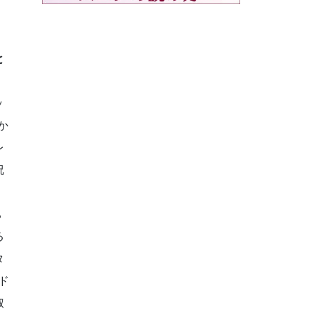
と
ッ
か
レ
祝
ち
る
タ
ド
叔