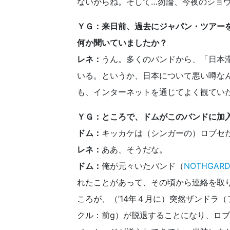
ないからね。そして…勿論、今夜のショ
ＹＧ：来日前、過去にジャパン・ツアー
何か聞いていましたか？
レネ：
うん。多くのバンドから、「日本
いる。というか、日本について悪い噂な
も、インターネットを通じてよく観てい
ＹＧ：ところで、ドムがこのバンドに加入
ドム：
キッカケは（シンガーの）ロブセ
レネ：
ああ、そうだな。
ドム：
俺が元々いたバンド（
NOTHGAR
れたことがあって、その頃から連絡を取
ころが、（’14年４月に）突然ザンドラ
クル：前g）が脱退することになり、ロ