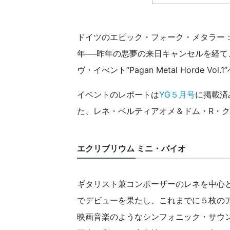
ドイツのエピック・フォーク・メタラー
年──昨年の悪夢の来日キャンセルを経
ヴ・イべント“Pagan Metal Horde V
イベントのレポートは
YG５月号
に掲載済
た、レネ・ベルティアオメ＆ドム・R・
エクリブリウム ミニ・バイオ
ギタリスト兼コンポーザーのレネを中心として
でデビューを果たし、これまでに５枚の
映画音楽のようなシンフォニック・サウ