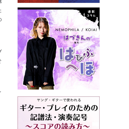
俺
た
の
ブ
そ
イ