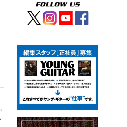
2
』
が
ク