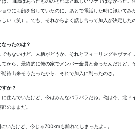
とは、面識はあったもののそれほど親しいワケではなかった。
ショウにも顔を出していたのに、あとで電話した時に訊いてみ
らしい（笑）。でも、それからよく話し合って加入が決定した
となったのは？
までもないけど、人柄がどうか、それとフィーリングやヴァイ
してから、最終的に俺の家でメンバー全員と会ったんだけど、
が期待出来そうだったから、それで加入に到ったのさ。
ですか？
）に住んでいたけど、今はみんなバラバラだね。俺は今、北ド
南部のままだ。
囲にいたけど、今じゃ700kmも離れてしまったよ…。