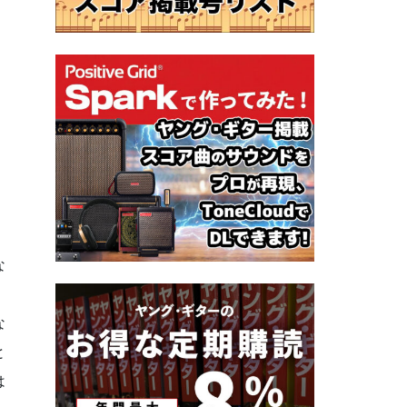
な
な
と
は