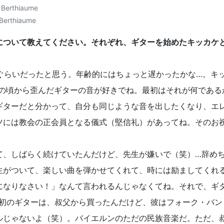
Berthiaume
について教えてください。それぞれ、ギターを始めたキッカケ
歳ぐらいだったと思う。年齢的にはちょっと遅かったかな…。キ
供の頃から歪んだギターの音が好きでね。最初はそれが何である
ギターだと分かって、自分も同じような音を出したくなり、エ
ツには教会の正会員となる儀式（堅信礼）があってね。そのお
て、しばらく続けていたんだけど、先生が嫌いで（笑）…辞め
生がついて、楽しい曲を弾かせてくれて、時には励ましてくれ
になりなさい！」なんて言われるんじゃなくてね。それで、ギ
最初のギターは、叔父から買ったんだけど、彼はフォーク・バン
ルじゃないよ（笑）。バイエルンのただの民族音楽だ。ただ、