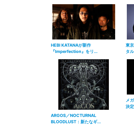
HEBI KATANAが新作
東京
『Imperfection』をリ...
タル
メガ
決定
ARGOS／NOCTURNAL
BLOODLUST：新たなギ...