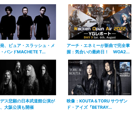
発、ピュア・スラッシュ・メ
アーチ・エネミーが新曲で完全掌
・バンドMACHETE T...
握：気合いの最終日！ WOA2...
デス悲願の日本武道館公演が
映像：KOUTA＆TORU サウザン
、大阪公演も開催
ド・アイズ『BETRAY...