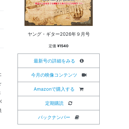
ヤング・ギター2026年９月号
定価
¥1540
最新号の詳細をみる
た
今月の映像コンテンツ
を
Amazonで購入する
ょ
バ
定期購読
果
バックナンバー