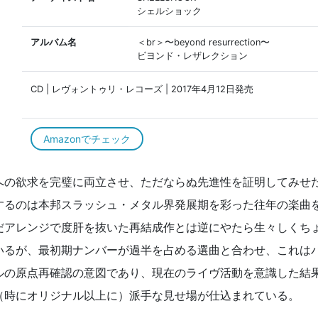
シェルショック
アルバム名
＜br＞〜beyond resurrection〜
ビヨンド・レザレクション
CD | レヴォントゥリ・レコーズ | 2017年4月12日発売
Amazonでチェック
への欲求を完璧に両立させ、ただならぬ先進性を証明してみせ
するのは本邦スラッシュ・メタル界発展期を彩った往年の楽曲
だアレンジで度肝を抜いた再結成作とは逆にやたら生々しくち
いるが、最初期ナンバーが過半を占める選曲と合わせ、これは
ルの原点再確認の意図であり、現在のライヴ活動を意識した結
（時にオリジナル以上に）派手な見せ場が仕込まれている。