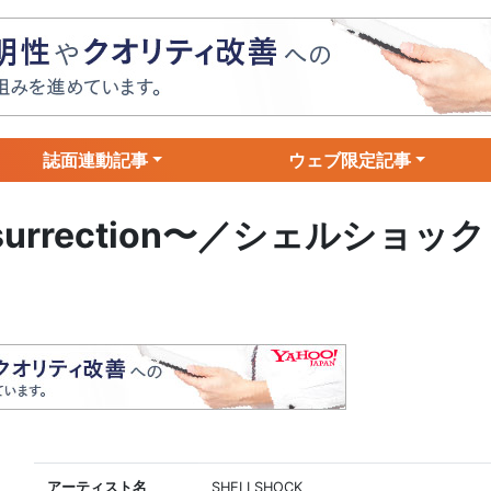
誌面連動記事
ウェブ限定記事
esurrection〜／シェルショック
アーティスト名
SHELLSHOCK