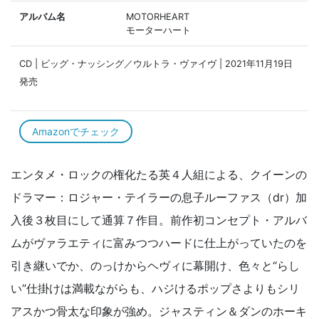
アルバム名
MOTORHEART
モーターハート
CD | ビッグ・ナッシング／ウルトラ・ヴァイヴ | 2021年11月19日
発売
Amazonでチェック
エンタメ・ロックの権化たる英４人組による、クイーンの
ドラマー：ロジャー・テイラーの息子ルーファス（dr）加
入後３枚目にして通算７作目。前作初コンセプト・アルバ
ムがヴァラエティに富みつつハードに仕上がっていたのを
引き継いでか、のっけからヘヴィに幕開け、色々と“らし
い”仕掛けは満載ながらも、ハジけるポップさよりもシリ
アスかつ骨太な印象が強め。ジャスティン＆ダンのホーキ