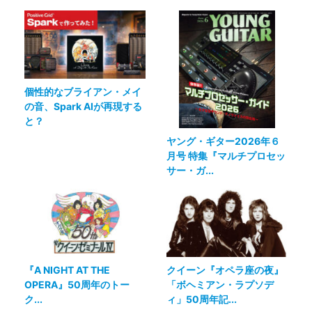
個性的なブライアン・メイ
の音、Spark AIが再現する
と？
ヤング・ギター2026年６
月号 特集『マルチプロセッ
サー・ガ...
『A NIGHT AT THE
クイーン『オペラ座の夜』
OPERA』50周年のトー
「ボヘミアン・ラプソデ
ク...
ィ」50周年記...