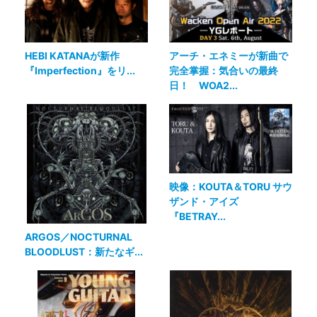
HEBI KATANAが新作
アーチ・エネミーが新曲で
『Imperfection』をリ...
完全掌握：気合いの最終
日！ WOA2...
映像：KOUTA＆TORU サウ
ザンド・アイズ
『BETRAY...
ARGOS／NOCTURNAL
BLOODLUST：新たなギ...