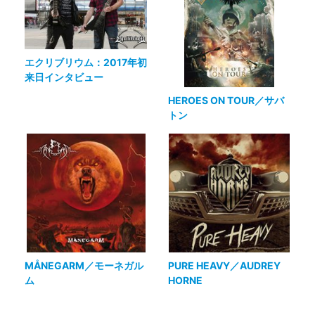
エクリブリウム：2017年初
来日インタビュー
HEROES ON TOUR／サバ
トン
MÅNEGARM／モーネガル
PURE HEAVY／AUDREY
ム
HORNE