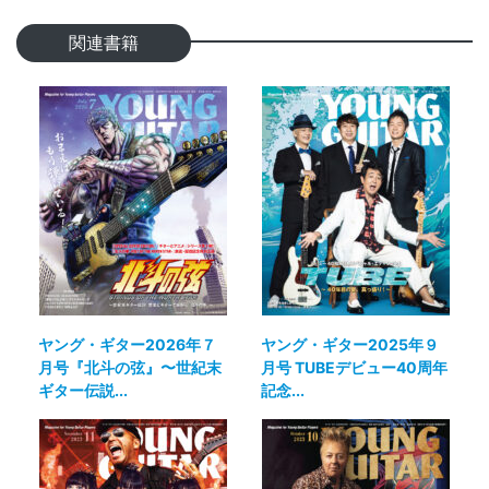
関連書籍
ヤング・ギター2026年７
ヤング・ギター2025年９
月号『北斗の弦』〜世紀末
月号 TUBEデビュー40周年
ギター伝説...
記念...