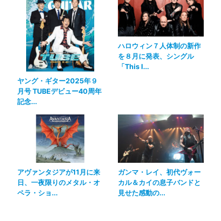
ハロウィン７人体制の新作
を８月に発表、シングル
「This I...
ヤング・ギター2025年９
月号 TUBEデビュー40周年
記念...
アヴァンタジアが11月に来
ガンマ・レイ、初代ヴォー
日、一夜限りのメタル・オ
カル＆カイの息子バンドと
ペラ・ショ...
見せた感動の...