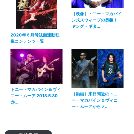
［映像］トニー・マカパイ
ン式スウィープの奥義！
ヤング・ギタ...
2020年６月号誌面連動映
像コンテンツ一覧
トニー・マカパイン＆ヴィ
［動画］来日間近のトニ
ニー・ムーア 2018.5.30
ー・マカパイン＆ヴィニ
@...
ー・ムーアからメ...