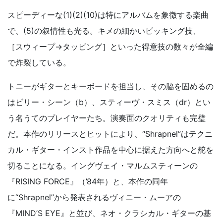
スピーディーな(1)(2)(10)は特にアルバムを象徴する楽曲
で、(5)の叙情性も光る。キメの細かいピッキング技、
［スウィープ→タッピング］といった得意技の数々が全編
で炸裂している。
トニーがギターとキーボードを担当し、その脇を固めるの
はビリー・シーン（b）、スティーヴ・スミス（dr）とい
う名うてのプレイヤーたち。演奏面のクオリティも完璧
だ。本作のリリースとヒットにより、“Shrapnel”はテクニ
カル・ギター・インスト作品を中心に据えた方向へと舵を
切ることになる。イングヴェイ・マルムスティーンの
『RISING FORCE』（’84年）と、本作の同年
に“Shrapnel”から発表されるヴィニー・ムーアの
『MIND’S EYE』と並び、ネオ・クラシカル・ギターの基