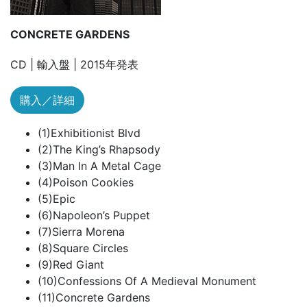
CONCRETE GARDENS
CD | 輸入盤 | 2015年発表
購入／詳細
(1)Exhibitionist Blvd
(2)The King’s Rhapsody
(3)Man In A Metal Cage
(4)Poison Cookies
(5)Epic
(6)Napoleon’s Puppet
(7)Sierra Morena
(8)Square Circles
(9)Red Giant
(10)Confessions Of A Medieval Monument
(11)Concrete Gardens