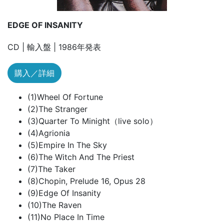
EDGE OF INSANITY
CD | 輸入盤 | 1986年発表
購入／詳細
(1)Wheel Of Fortune
(2)The Stranger
(3)Quarter To Minight（live solo）
(4)Agrionia
(5)Empire In The Sky
(6)The Witch And The Priest
(7)The Taker
(8)Chopin, Prelude 16, Opus 28
(9)Edge Of Insanity
(10)The Raven
(11)No Place In Time