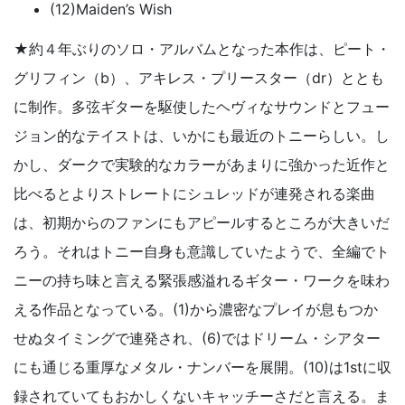
(12)Maiden’s Wish
★約４年ぶりのソロ・アルバムとなった本作は、ピート・
グリフィン（b）、アキレス・プリースター（dr）ととも
に制作。多弦ギターを駆使したヘヴィなサウンドとフュー
ジョン的なテイストは、いかにも最近のトニーらしい。し
かし、ダークで実験的なカラーがあまりに強かった近作と
比べるとよりストレートにシュレッドが連発される楽曲
は、初期からのファンにもアピールするところが大きいだ
ろう。それはトニー自身も意識していたようで、全編でト
ニーの持ち味と言える緊張感溢れるギター・ワークを味わ
える作品となっている。(1)から濃密なプレイが息もつか
せぬタイミングで連発され、(6)ではドリーム・シアター
にも通じる重厚なメタル・ナンバーを展開。(10)は1stに収
録されていてもおかしくないキャッチーさだと言える。ま