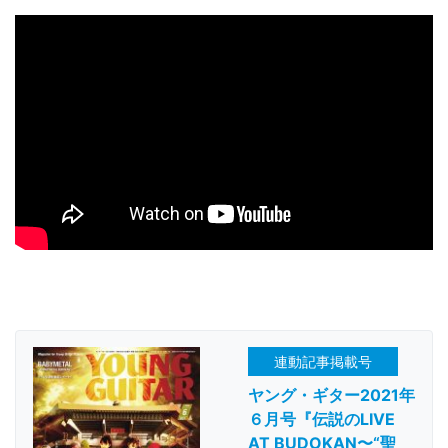
連動記事掲載号
ヤング・ギター2021年
６月号『伝説のLIVE
AT BUDOKAN〜“聖