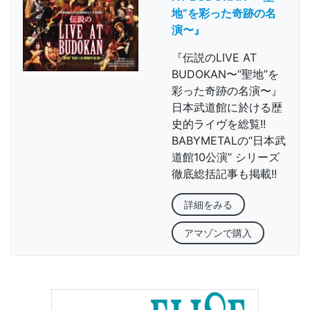
地”を彩った奇跡の名
演〜』
『伝説のLIVE AT
BUDOKAN〜“聖地”を
彩った奇跡の名演〜』
日本武道館に於ける歴
史的ライヴを総覧!!
BABYMETALの“日本武
道館10公演” シリーズ
徹底総括記事も掲載!!
詳細をみる
アマゾンで購入