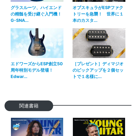
グラスルーツ、ハイエンド
オブスキュラがESPファク
の精髄を受け継ぐ入門機！
トリーを急襲！ 世界に１
G-SNA...
本のカスタ...
エドワーズからESP創立50
［プレゼント］ディマジオ
周年特別モデル登場！
のピックアップを２個セッ
Edwar...
トで１名様に...
関連書籍