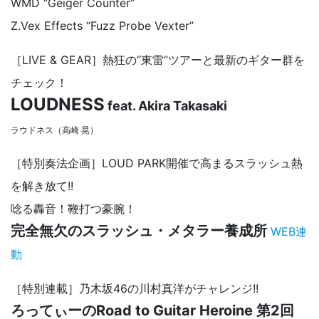
WMD “Geiger Counter”
Z.Vex Effects “Fuzz Probe Vexter”
［LIVE & GEAR］熱狂の“東雷”ツアーと最新のギター群を
チェック！
LOUDNESS
feat. Akira Takasaki
ラウドネス（高崎 晃）
［特別奏法企画］LOUD PARK開催で高まるスラッシュ熱
を解き放て!!
唸る轟音！鞭打つ豪腕！
完全無欠のスラッシュ・メタラー養成所
WEB連
動
［特別連載］乃木坂46の川村真洋がチャレンジ!!
ろってぃーのRoad to Guitar Heroine 第2回