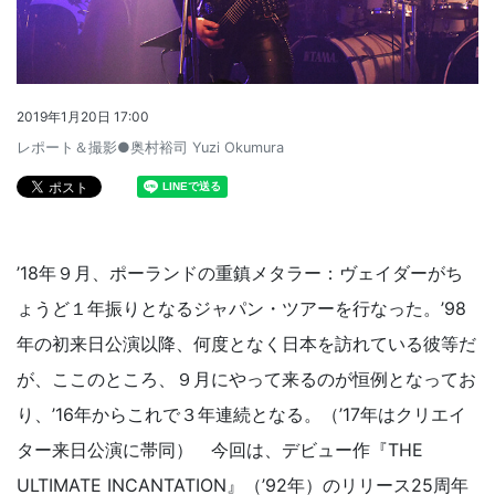
2019年1月20日 17:00
レポート＆撮影●奥村裕司 Yuzi Okumura
’18年９月、ポーランドの重鎮メタラー：ヴェイダーがち
ょうど１年振りとなるジャパン・ツアーを行なった。’98
年の初来日公演以降、何度となく日本を訪れている彼等だ
が、ここのところ、９月にやって来るのが恒例となってお
り、’16年からこれで３年連続となる。（’17年はクリエイ
ター来日公演に帯同） 今回は、デビュー作『THE
ULTIMATE INCANTATION』（’92年）のリリース25周年