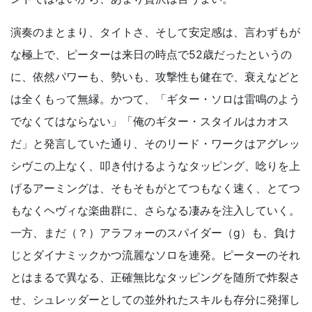
演奏のまとまり、タイトさ、そして安定感は、言わずもが
な極上で、ピーターは来日の時点で52歳だったというの
に、依然パワーも、勢いも、攻撃性も健在で、衰えなどと
は全くもって無縁。かつて、「ギター・ソロは雷鳴のよう
でなくてはならない」「俺のギター・スタイルはカオス
だ」と発言していた通り、そのリード・ワークはアグレッ
シヴこの上なく、叩き付けるようなタッピング、唸りを上
げるアーミングは、そもそもがとてつもなく速く、とてつ
もなくヘヴィな楽曲群に、さらなる凄みを注入していく。
一方、まだ（？）アラフォーのスパイダー（g）も、負け
じとダイナミックかつ流麗なソロを連発。ピーターのそれ
とはまるで異なる、正確無比なタッピングを随所で炸裂さ
せ、シュレッダーとしての並外れたスキルも存分に発揮し