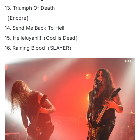
13. Triumph Of Death
［Encore］
14. Send Me Back To Hell
15. Helleluyah!!!（God Is Dead）
16. Raining Blood（SLAYER）