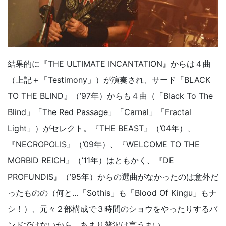
結果的に『THE ULTIMATE INCANTATION』からは４曲
（上記＋「Testimony」）が演奏され、サード『BLACK
TO THE BLIND』（’97年）からも４曲（「Black To The
Blind」「The Red Passage」「Carnal」「Fractal
Light」）がセレクト。『THE BEAST』（’04年）、
『NECROPOLIS』（’09年）、『WELCOME TO THE
MORBID REICH』（’11年）はともかく、『DE
PROFUNDIS』（’95年）からの選曲がなかったのは意外だ
ったものの（何と…「Sothis」も「Blood Of Kingu」もナ
シ！）、元々２部構成で３時間のショウをやったりするバ
ンドではないから、あまり贅沢は言うまい。