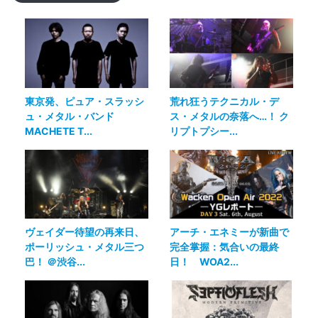
東京発、ピュア・スラッシ
荒れ狂うテクニカル・デ
ュ・メタル・バンド
ス・メタルの奈落へ…！ ク
MACHETE T...
リプトプシー...
ヴェイダー待望の再来日、
アーチ・エネミーが新曲で
ポーリッシュ・メタル三つ
完全掌握：気合いの最終
巴！ ＠渋谷...
日！ WOA2...