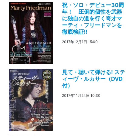
祝・ソロ・デビュー30周
年！ 圧倒的個性を武器
に独自の道を行く奇才マ
ーティ・フリードマンを
徹底検証!!
2017年12月1日 15:00
見て・聴いて弾ける! ステ
ィーヴ・ルカサー（DVD
付）
2017年11月24日 10:30