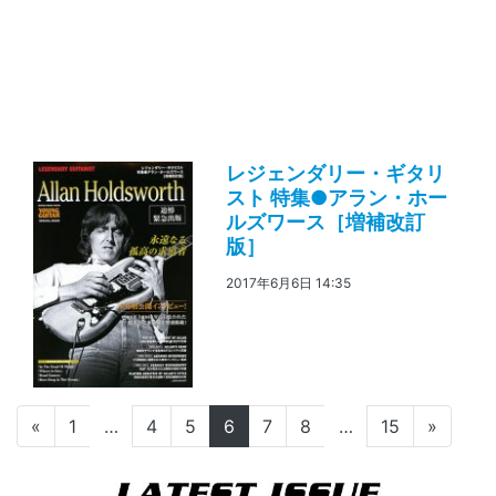
レジェンダリー・ギタリ
スト 特集●アラン・ホー
ルズワース［増補改訂
版］
2017年6月6日 14:35
投稿ナビゲーション
«
1
…
4
5
6
7
8
…
15
»