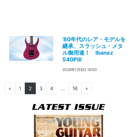
’80年代のレア・モデルを
継承、スラッシュ・メタ
ル御用達！ Ibanez
540PIII
2026年1月8日 16:00
投稿ナビゲーション
«
1
2
3
4
…
16
»