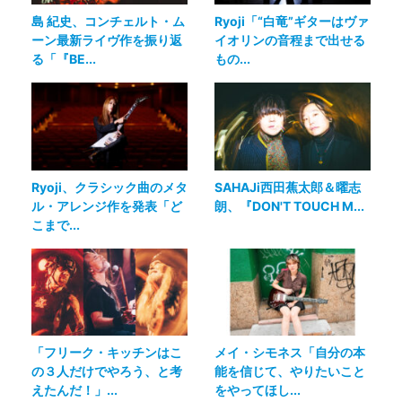
島 紀史、コンチェルト・ム
Ryoji「“白竜”ギターはヴァ
ーン最新ライヴ作を振り返
イオリンの音程まで出せる
る「『BE...
もの...
Ryoji、クラシック曲のメタ
SAHAJi西田蕉太郎＆曜志
ル・アレンジ作を発表「ど
朗、『DON'T TOUCH M...
こまで...
「フリーク・キッチンはこ
メイ・シモネス「自分の本
の３人だけでやろう、と考
能を信じて、やりたいこと
えたんだ！」...
をやってほし...