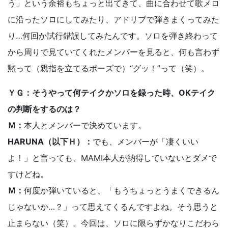
う」という余裕もちょっと出てきて、曲に合わせて歌メロ
に沿ったソロにしてみたり、アドリブで弾きまくってみた
り…何回か試行錯誤してみたんです。ソロを弾き終わって
から周りで見ていてくれたメンバーを見ると、何も言わず
黙って（親指を立てるポーズで）“グッ！”って（笑）。
ＹＧ：そうやって何テイクかソロを録った時、OKテイク
の判断をするのは？
Ｍ：
本人とメンバーで決めています。
HARUNA（以下Ｈ）：
でも、メンバーが「凄くいい
よ！」と言っても、MAMI本人が納得していないとダメで
すけどね。
Ｍ：
何度か弾いていると、「もうちょっとうまくできるん
じゃないか…？」って思えてくるんですよね。そう思うと
止まらない（笑）。今回は、ソロに限らずかなりこだわら