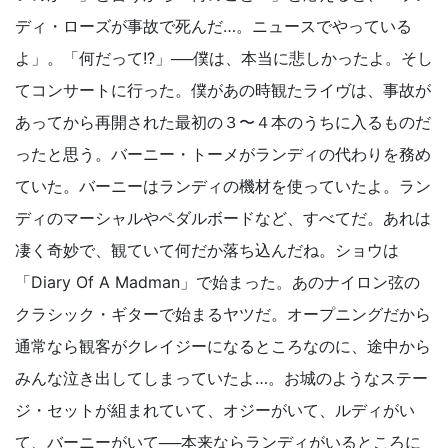
ディ・ローズが事故で死んだ…。ニュースでやっている
よ」。「何だって!?」──僕は、本当に悲しかったよ。そし
てコンサートに行った。僕があの時観たライヴは、事故が
あってから再開された最初の３〜４本のうちに入るものだ
ったと思う。バーニー・トーメがランディの代わりを務め
ていた。バーニーはランディの機材を使っていたよ。ラン
ディのマーシャルやペダルボードなど、すべてだ。あれは
凄く奇妙で、観ていて何だか落ち込んだね。ショウは
「Diary Of A Madman」で始まった。あのナイロン弦の
クラシック・ギターで始まるヤツだ。オープニングだから
通常なら観客がクレイジーになるところなのに、途中から
みんな泣き出してしまっていたよ…。お城のようなステー
ジ・セットが組まれていて、オジーがいて、ルディがい
て、バーニーがいて──本来ならランディがいるところに