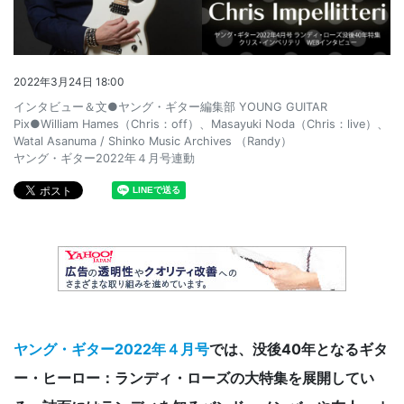
2022年3月24日 18:00
インタビュー＆文●ヤング・ギター編集部 YOUNG GUITAR
Pix●William Hames（Chris：off）、Masayuki Noda（Chris：live）、
Watal Asanuma / Shinko Music Archives （Randy）
ヤング・ギター2022年４月号連動
ヤング・ギター2022年４月号
では、没後40年となるギタ
ー・ヒーロー：ランディ・ローズの大特集を展開してい