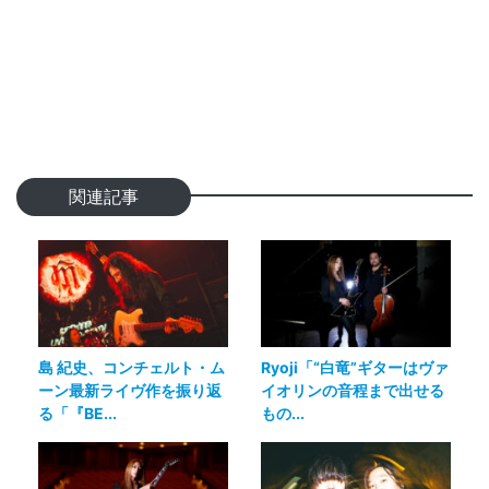
関連記事
島 紀史、コンチェルト・ム
Ryoji「“白竜”ギターはヴァ
ーン最新ライヴ作を振り返
イオリンの音程まで出せる
る「『BE...
もの...