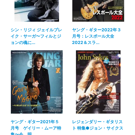
シン・リジィ ジェイルブレ
ヤング・ギター2022年３
イク・サーガ〜フィルとジ
月号：レスポール大全
ョンの魂に...
2022＆スラ...
ヤング・ギター2021年５
レジェンダリー・ギタリス
月号 ゲイリー・ムーア特
ト 特集●ジョン・サイクス
集〜今、明...