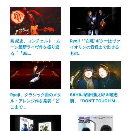
島 紀史、コンチェルト・ム
Ryoji「“白竜”ギターはヴァ
ーン最新ライヴ作を振り返
イオリンの音程まで出せる
る「『BE...
もの...
Ryoji、クラシック曲のメタ
SAHAJi西田蕉太郎＆曜志
ル・アレンジ作を発表「ど
朗、『DON'T TOUCH M...
こまで...