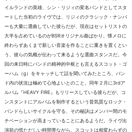
イルランドの英雄、シン・リジィの変名バンドとしてスタ
ートした当初のライヴでは、リジィのクラシック・ナンバ
ーも大量に選曲していた彼らだが、現在はセットリストの
大半を占めているのがBSRオリジナル曲ばかり。懐メロに
終わらずあくまで新しい音楽を作ることに重きを置くとい
う、彼らの気概が伝わって来るような選曲スタンスだ。今
回の来日時にバンドの精神的中枢とも言えるスコット・ゴ
ーハム（g）をキャッチして話を聞いてみたところ、バン
ド内の状況は極めて心地よいとのこと。同年２月に3rdア
ルバム『HEAVY FIRE』もリリースしている彼らだが、コ
ンスタントにアルバムを制作するという昔気質なロック・
バンドらしいサイクルを守る、その秘訣はメンバー間のモ
チベーションが高まっていることにあるようだ。ライヴ出
演前の慌ただしい時間帯ながら、スコットは相変わらずの