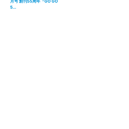
月号 創刊55周年『GO GO
5...