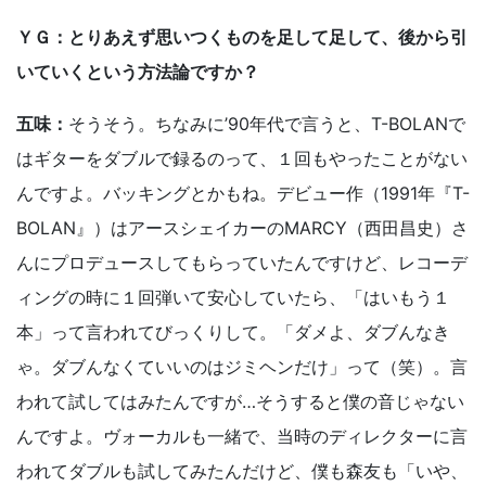
ＹＧ：とりあえず思いつくものを足して足して、後から引
いていくという方法論ですか？
五味：
そうそう。ちなみに’90年代で言うと、T-BOLANで
はギターをダブルで録るのって、１回もやったことがない
んですよ。バッキングとかもね。デビュー作（1991年『T-
BOLAN』）はアースシェイカーのMARCY（西田昌史）さ
んにプロデュースしてもらっていたんですけど、レコーデ
ィングの時に１回弾いて安心していたら、「はいもう１
本」って言われてびっくりして。「ダメよ、ダブんなき
ゃ。ダブんなくていいのはジミヘンだけ」って（笑）。言
われて試してはみたんですが…そうすると僕の音じゃない
んですよ。ヴォーカルも一緒で、当時のディレクターに言
われてダブルも試してみたんだけど、僕も森友も「いや、