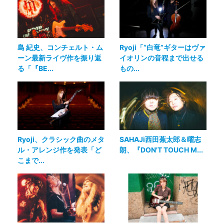
島 紀史、コンチェルト・ム
Ryoji「“白竜”ギターはヴァ
ーン最新ライヴ作を振り返
イオリンの音程まで出せる
る「『BE...
もの...
Ryoji、クラシック曲のメタ
SAHAJi西田蕉太郎＆曜志
ル・アレンジ作を発表「ど
朗、『DON'T TOUCH M...
こまで...