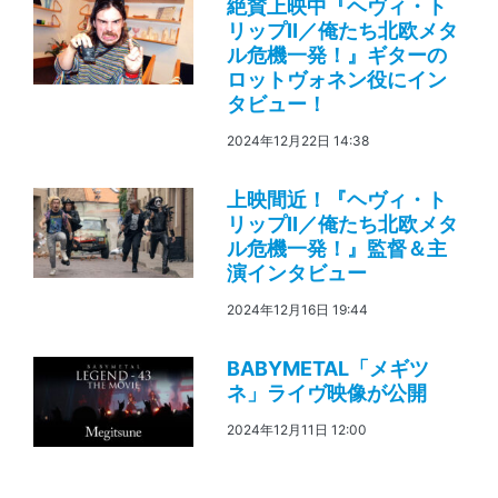
絶賛上映中『ヘヴィ・ト
リップⅡ／俺たち北欧メタ
ル危機一発！』ギターの
ロットヴォネン役にイン
タビュー！
2024年12月22日 14:38
上映間近！『ヘヴィ・ト
リップⅡ／俺たち北欧メタ
ル危機一発！』監督＆主
演インタビュー
2024年12月16日 19:44
BABYMETAL「メギツ
ネ」ライヴ映像が公開
2024年12月11日 12:00