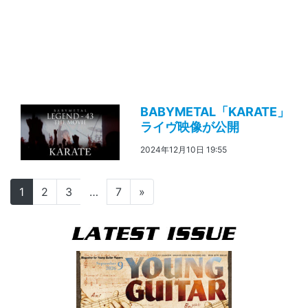
BABYMETAL「KARATE」
ライヴ映像が公開
2024年12月10日 19:55
投稿ナビゲーション
1
2
3
…
7
»