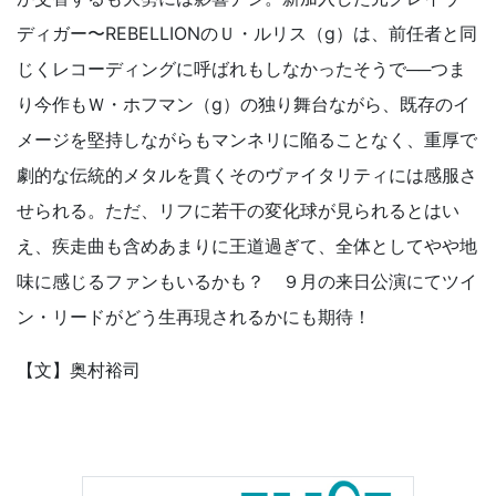
ディガー〜REBELLIONのＵ・ルリス（g）は、前任者と同
じくレコーディングに呼ばれもしなかったそうで──つま
り今作もＷ・ホフマン（g）の独り舞台ながら、既存のイ
メージを堅持しながらもマンネリに陥ることなく、重厚で
劇的な伝統的メタルを貫くそのヴァイタリティには感服さ
せられる。ただ、リフに若干の変化球が見られるとはい
え、疾走曲も含めあまりに王道過ぎて、全体としてやや地
味に感じるファンもいるかも？ ９月の来日公演にてツイ
ン・リードがどう生再現されるかにも期待！
【文】奥村裕司