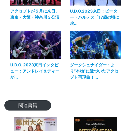
アクセプトが５月に来日、
U.D.O.2023来日：ピータ
東京・大阪・神奈川３公演
ー・バルテス「17歳の頃に
戻...
U.D.O. 2023来日インタビ
ダークシュナイダー：よ
ュー：アンドレイ＆ディー
り“本物”に近づいたアクセ
が...
プト再現曲！...
関連書籍