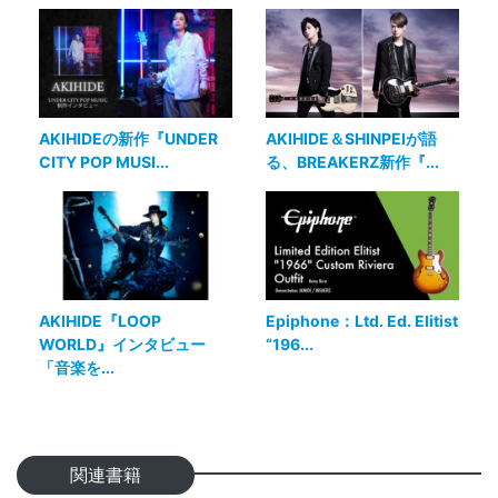
AKIHIDEの新作『UNDER
AKIHIDE＆SHINPEIが語
CITY POP MUSI...
る、BREAKERZ新作『...
AKIHIDE『LOOP
Epiphone：Ltd. Ed. Elitist
WORLD』インタビュー
“196...
「音楽を...
関連書籍