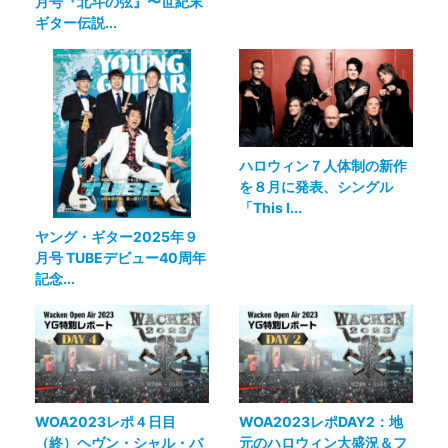
月号『北斗の弦』〜世紀末
ギター伝説...
ハロウィン７人体制の新作
を８月に発表、シングル
「This I...
ヤング・ギター2025年９
月号 TUBEデビュー40周年
記念...
WOA2023レポ４日目
WOA2023レポDAY2：地
（終）ヘヴン・シャル・バ
元のハロウィン大盛況＆フ