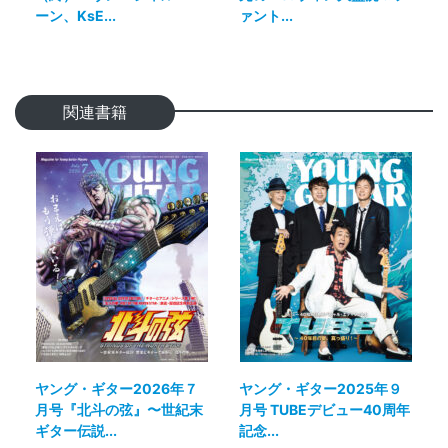
ーン、KsE...
ァント...
関連書籍
ヤング・ギター2026年７
ヤング・ギター2025年９
月号『北斗の弦』〜世紀末
月号 TUBEデビュー40周年
ギター伝説...
記念...