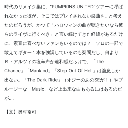
時代のリメイク集に。“PUMPKINS UNITED”ツアーに呼ば
れなかった彼が、そこではプレイされない楽曲を…と考え
たのだろうが、かつて「ハロウィンの曲が聴きたいなら彼
らのライヴに行くべき」と言い続けてきた経緯があるだけ
に、素直に喜べないファンもいるのでは？ ソロの一部で
敢えてギター１本を強調しているのも疑問だし、何より
Ｒ・アルツィの塩辛声が違和感だらけで、「The
Chance」「Mankind」「Step Out Of Hell」は溜息しか
出ない。「The Dark Ride」（オジーのあのSEが！）やブ
ルージーな「Music」など上出来な曲もあるにはあるのだ
が…。
【文】奥村裕司