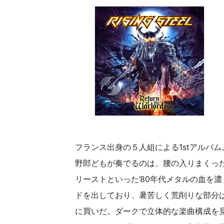
フランス出身の５人組による1stアルバ
野郎どもが奏でるのは、腰の入りまくっ
リーストといった’80年代メタルの血を
ドを出しており、暑苦しく荒削りな部分
に買いだ。ダークで立体的な楽曲構成を