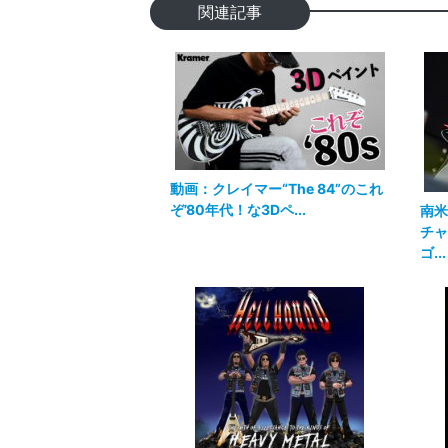
関連記事
動画：クレイマー“The 84”のこれ
ぞ’80年代！な3Dペ...
南米
チャ
ゴ...