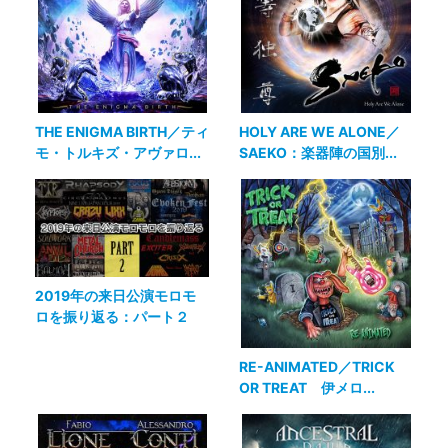
THE ENIGMA BIRTH／ティ
HOLY ARE WE ALONE／
モ・トルキズ・アヴァロ...
SAEKO：楽器陣の国別...
2019年の来日公演モロモ
ロを振り返る：パート２
RE-ANIMATED／TRICK
OR TREAT 伊メロ...