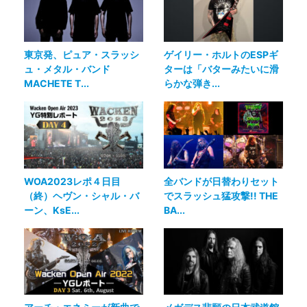
東京発、ピュア・スラッシ
ゲイリー・ホルトのESPギ
ュ・メタル・バンド
ターは「バターみたいに滑
MACHETE T...
らかな弾き...
WOA2023レポ４日目
全バンドが日替わりセット
（終）ヘヴン・シャル・バ
でスラッシュ猛攻撃!! THE
ーン、KsE...
BA...