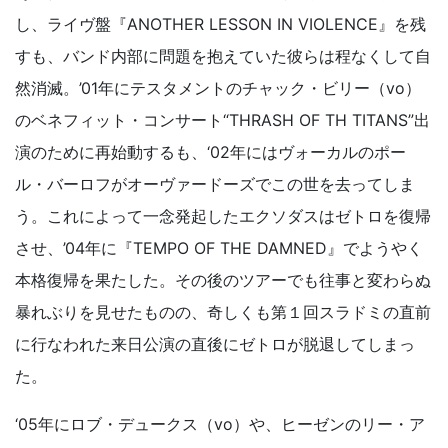
し、ライヴ盤『ANOTHER LESSON IN VIOLENCE』を残
すも、バンド内部に問題を抱えていた彼らは程なくして自
然消滅。’01年にテスタメントのチャック・ビリー（vo）
のベネフィット・コンサート“THRASH OF TH TITANS”出
演のために再始動するも、‘02年にはヴォーカルのポー
ル・バーロフがオーヴァードーズでこの世を去ってしま
う。これによって一念発起したエクソダスはゼトロを復帰
させ、’04年に『TEMPO OF THE DAMNED』でようやく
本格復帰を果たした。その後のツアーでも往事と変わらぬ
暴れぶりを見せたものの、奇しくも第１回スラドミの直前
に行なわれた来日公演の直後にゼトロが脱退してしまっ
た。
‘05年にロブ・デュークス（vo）や、ヒーゼンのリー・ア