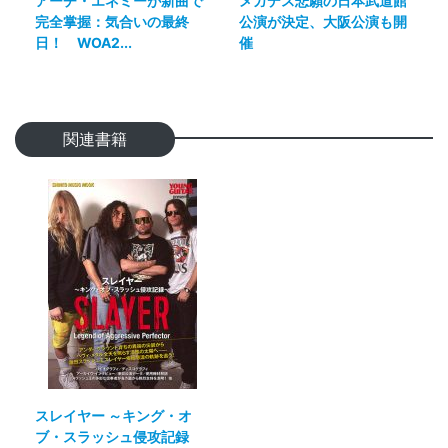
アーチ・エネミーが新曲で
メガデス悲願の日本武道館
完全掌握：気合いの最終
公演が決定、大阪公演も開
日！ WOA2...
催
関連書籍
スレイヤー ～キング・オ
ブ・スラッシュ侵攻記録