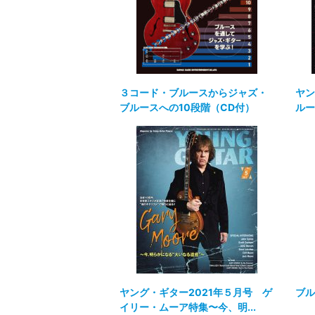
３コード・ブルースからジャズ・
ヤン
ブルースへの10段階（CD付）
ルー
ヤング・ギター2021年５月号 ゲ
ブル
イリー・ムーア特集〜今、明...