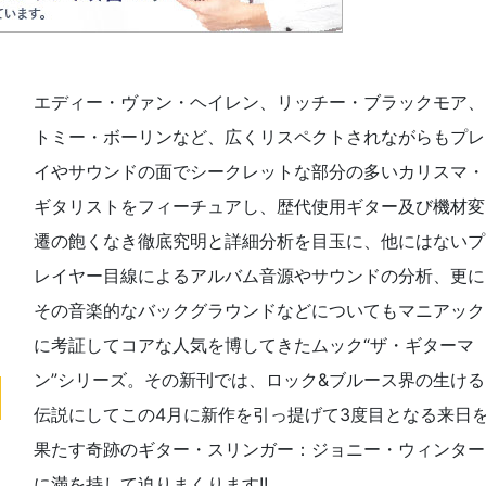
エディー・ヴァン・ヘイレン、リッチー・ブラックモア、
トミー・ボーリンなど、広くリスペクトされながらもプレ
イやサウンドの面でシークレットな部分の多いカリスマ・
ギタリストをフィーチュアし、歴代使用ギター及び機材変
遷の飽くなき徹底究明と詳細分析を目玉に、他にはないプ
レイヤー目線によるアルバム音源やサウンドの分析、更に
その音楽的なバックグラウンドなどについてもマニアック
に考証してコアな人気を博してきたムック“ザ・ギターマ
ン”シリーズ。その新刊では、ロック&ブルース界の生ける
伝説にしてこの4月に新作を引っ提げて3度目となる来日
果たす奇跡のギター・スリンガー：ジョニー・ウィンター
に満を持して迫りまくります!!