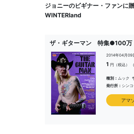
ジョニーのビギナー・ファンに贈る“
WINTERland
ザ・ギターマン 特集●100
2014年04月0
1
円（税込）
種別：
ムック
発行所：
シンコ
アマ