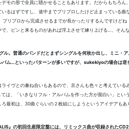
をデモの形で全員に聴かせることもあります。だからもちろん
ているはずですし、途中までプリプロしたけど止まっている曲
場合、プリプロから完成させるまでが長かったりするんですけどね
中で、ピンと来るものがあれば浮上させて練り上げる…、そん
ングル。普通のバンドだとまずシングルを何枚か出し、ミニ・ア
ム…といったパターンが多いですが、sukekiyoの場合は逆
はライヴとの兼ね合いもあるので、京さんも色々と考えている
に関しては、「いきなりフル・アルバムを作った方が面白い」とい
しろ最初は、30曲ぐらいの２枚組にしようというアイデアもあ
ALIS』の初回生産限定盤には、リミックス曲が収録されたCD2