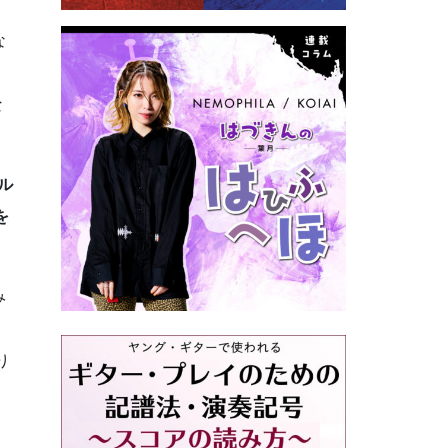
、
な
な
ル
を
み
う
り