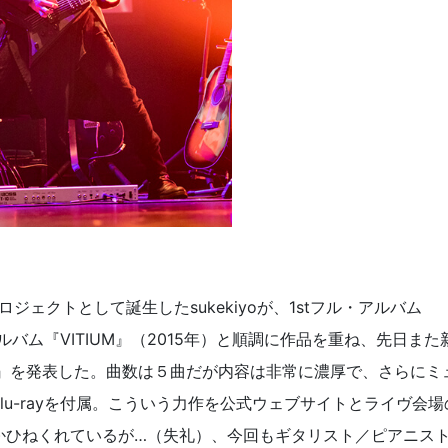
プロジェクトとして誕生したsukekiyoが、1stフル・アルバム
・アルバム『VITIUM』（2015年）と順調に作品を重ね、先日また
A』を発表した。曲数は５曲だが内容は非常に濃厚で、さらにミ
u-rayを付属。こういう力作を公式ウェブサイトとライヴ会場
かひねくれているが…（失礼）、今回もギタリスト／ピアニス