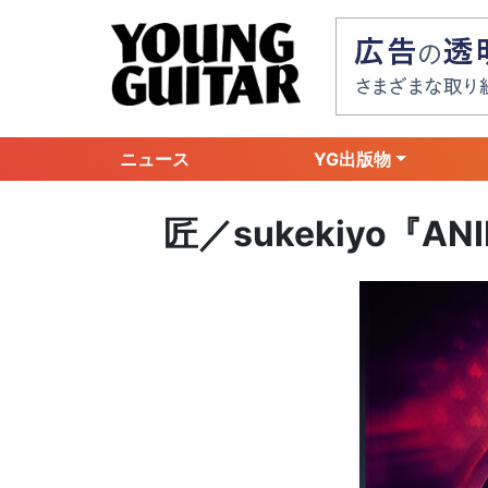
ニュース
YG出版物
匠／sukekiyo『AN