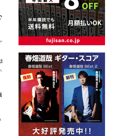
で
か
、
ま
い
画
う
、