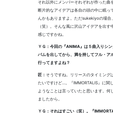
それ以外にメンバーそれぞれが作った曲
断片的なアイデアは各自の頭の中に眠っ
んかもありますよ。ただsukekiyoの
（笑）。そんな風に沢山アイデアを出す
感じですかね。
ＹＧ：今回の『ANIMA』は５曲入りシ
バムを出してから、満を持してフル・アルバ
行ってますよね？
匠：
そうですね。リリースのタイミング
たいですけど…。『IMMORTALIS』
ようなことは言っていたと思います。何
ましたから。
ＹＧ：それはすごい（笑）。『IMMORT