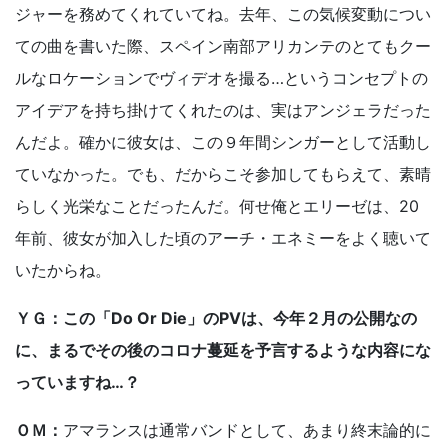
ジャーを務めてくれていてね。去年、この気候変動につい
ての曲を書いた際、スペイン南部アリカンテのとてもクー
ルなロケーションでヴィデオを撮る…というコンセプトの
アイデアを持ち掛けてくれたのは、実はアンジェラだった
んだよ。確かに彼女は、この９年間シンガーとして活動し
ていなかった。でも、だからこそ参加してもらえて、素晴
らしく光栄なことだったんだ。何せ俺とエリーゼは、20
年前、彼女が加入した頃のアーチ・エネミーをよく聴いて
いたからね。
ＹＧ：この「Do Or Die」のPVは、今年２月の公開なの
に、まるでその後のコロナ蔓延を予言するような内容にな
っていますね…？
ＯＭ：
アマランスは通常バンドとして、あまり終末論的に