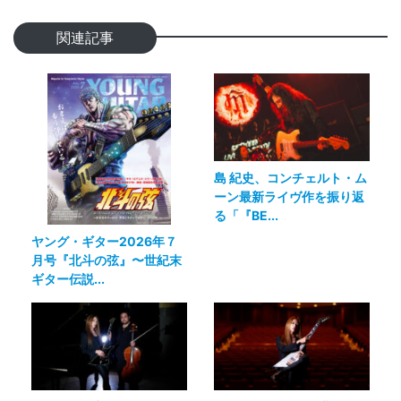
関連記事
島 紀史、コンチェルト・ム
ーン最新ライヴ作を振り返
る「『BE...
ヤング・ギター2026年７
月号『北斗の弦』〜世紀末
ギター伝説...