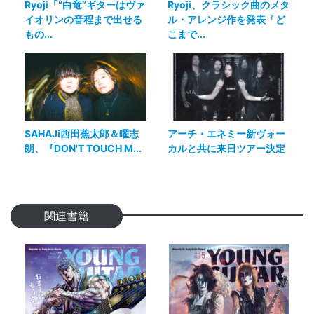
Ryoji「“白竜”ギターはヴァ
Ryoji、クラシック曲のメタ
イオリンの音程まで出せる
ル・アレンジ作を発表「ど
もの...
こまで...
SAHAJi西田蕉太郎＆曜志
アーチ・エネミー新ヴォー
朗、『DON'T TOUCH M...
カルと共に来日ツアー決定
関連書籍