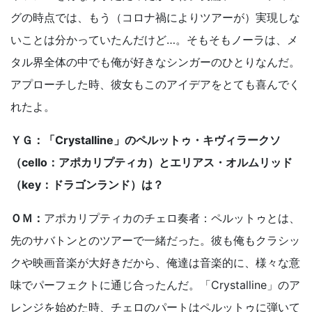
グの時点では、もう（コロナ禍によりツアーが）実現しな
いことは分かっていたんだけど…。そもそもノーラは、メ
タル界全体の中でも俺が好きなシンガーのひとりなんだ。
アプローチした時、彼女もこのアイデアをとても喜んでく
れたよ。
ＹＧ：「Crystalline」のペルットゥ・キヴィラークソ
（cello：アポカリプティカ）とエリアス・オルムリッド
（key：ドラゴンランド）は？
ＯＭ：
アポカリプティカのチェロ奏者：ペルットゥとは、
先のサバトンとのツアーで一緒だった。彼も俺もクラシッ
クや映画音楽が大好きだから、俺達は音楽的に、様々な意
味でパーフェクトに通じ合ったんだ。「Crystalline」のア
レンジを始めた時、チェロのパートはペルットゥに弾いて