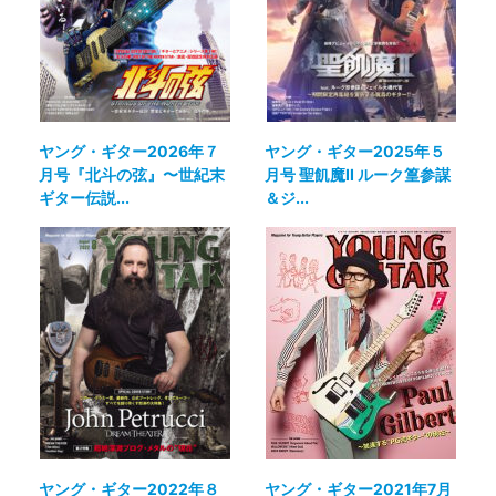
ヤング・ギター2026年７
ヤング・ギター2025年５
月号『北斗の弦』〜世紀末
月号 聖飢魔II ルーク篁参謀
ギター伝説...
＆ジ...
ヤング・ギター2022年８
ヤング・ギター2021年7月