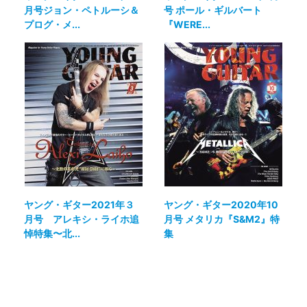
月号ジョン・ペトルーシ＆
号 ポール・ギルバート
プログ・メ...
『WERE...
ヤング・ギター2021年３
ヤング・ギター2020年10
月号 アレキシ・ライホ追
月号 メタリカ『S&M2』特
悼特集〜北...
集