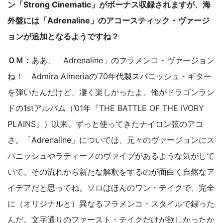
ン「Strong Cinematic」がボーナス収録されますが、海
外盤には「Adrenaline」のアコースティック・ヴァージ
ョンが追加となるようですね？
ＯＭ：
ああ、「Adrenaline」のフラメンコ・ヴァージョン
ね！ Admira Almeriaの’70年代製スパニッシュ・ギター
を弾いたんだけど、凄く楽しかったよ。俺がドラゴンラン
ドの1stアルバム（’01年『THE BATTLE OF THE IVORY
PLAINS』）以来、ずっと使ってきたナイロン弦のアコ
さ。「Adrenaline」については、元々のヴァージョンにス
パニッシュやラティーノのヴァイブがあるような気がして
いて、その流れから新たな解釈をするのが面白く自然なア
イデアだと思ってね。ソロはほんのワン・テイクで、完全
に（オリジナルと）異なるフラメンコ・スタイルで録った
んだ。文字通りのファースト・テイクだけが欲しかったか