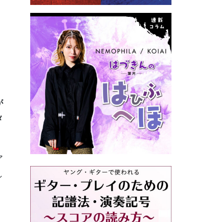
が
メ
ア
し