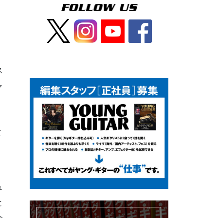
ス
ャ
て
、
ュ
と