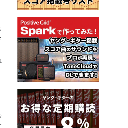
ス
と
風
し
お
オ