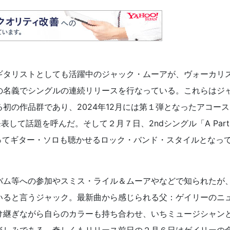
ギタリストとしても活躍中のジャック・ムーアが、ヴォーカリ
の名義でシングルの連続リリースを行なっている。これらはジ
初の作品群であり、2024年12月には第１弾となったアコース
を発表して話題を呼んだ。そして２月７日、2ndシングル「A Part
わってギター・ソロも聴かせるロック・バンド・スタイルとなっ
バム等への参加やスミス・ライル＆ムーアやなどで知られたが
いると言うジャック。最新曲から感じられる父：ゲイリーのニ
け継ぎながら自らのカラーも持ち合わせ、いちミュージシャン