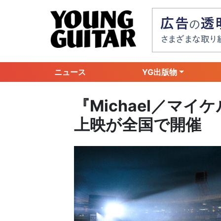
ニュース
YG出版物
『Michael／マ
上映が全国で開催