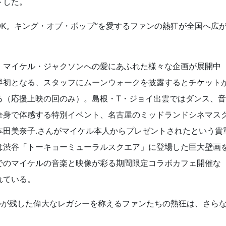
トした。
K。キング・オブ・ポップ”を愛するファンの熱狂が全国へ広
。
、マイケル・ジャクソンへの愛にあふれた様々な企画が展開中
界初となる、スタッフにムーンウォークを披露するとチケット
る（応援上映の回のみ）。島根・T・ジョイ出雲ではダンス、音
全身で体感する特別イベント、名古屋のミッドランドシネマス
本田美奈子.さんがマイケル本人からプレゼントされたという貴
は渋谷「トーキョーミューラルスクエア」に登場した巨大壁画
でのマイケルの音楽と映像が彩る期間限定コラボカフェ開催な
れている。
ルが残した偉大なレガシーを称えるファンたちの熱狂は、さら