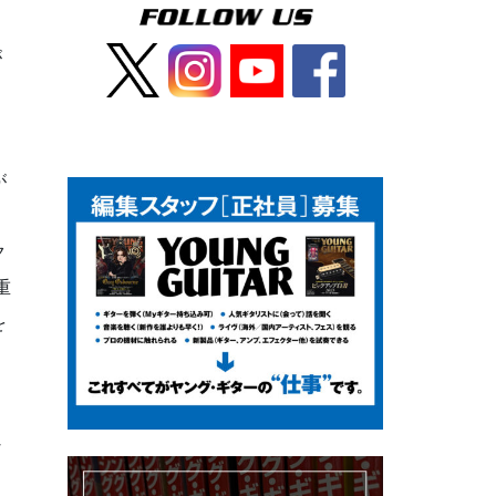
が
が
ク
重
を
な