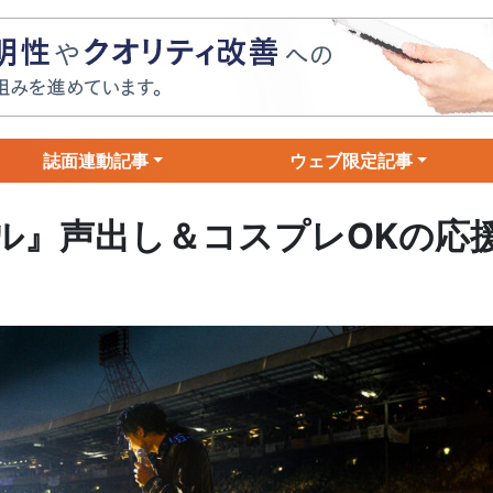
誌面連動記事
ウェブ限定記事
イケル』声出し＆コスプレOKの応