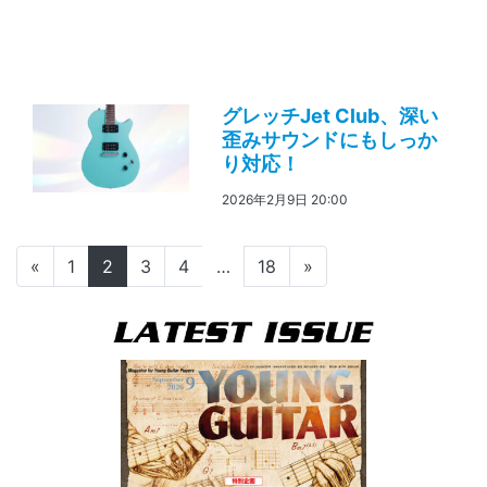
グレッチJet Club、深い
歪みサウンドにもしっか
り対応！
2026年2月9日 20:00
投稿ナビゲーション
«
1
2
3
4
…
18
»