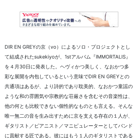
DIR EN GREYの京（vo）によるソロ・プロジェクトとし
て結成されたsukekiyoが、1stアルバム『IMMORTALIS』
を４月30日に発表した。ヘヴィかつ美しく、なおかつ多
彩な展開を内包しているという意味でDIR EN GREYとの
共通項はあるが、より詩的であり耽美的、なおかつ童謡の
ような和の雰囲気や宗教的な荘厳さを含むその音楽性は、
他の何とも比較できない個性的なものとも言える。そんな
唯一無二の音を生み出すために京を支える存在の１人が、
ギタリスト／ピアニスト／マニピュレーターとしてバンド
に貢献する匠である。彼にはもう１人のギタリストである