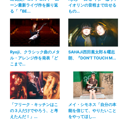
ーン最新ライヴ作を振り返
イオリンの音程まで出せる
る「『BE...
もの...
Ryoji、クラシック曲のメタ
SAHAJi西田蕉太郎＆曜志
ル・アレンジ作を発表「ど
朗、『DON'T TOUCH M...
こまで...
「フリーク・キッチンはこ
メイ・シモネス「自分の本
の３人だけでやろう、と考
能を信じて、やりたいこと
えたんだ！」...
をやってほし...