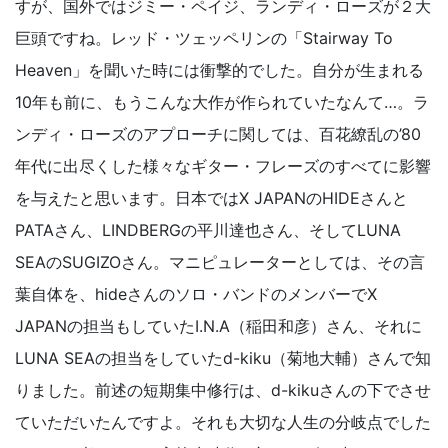
すが、国外ではジミー・ペイジ、ランディ・ローズが２大
巨頭ですね。レッド・ツェッペリンの「Stairway To
Heaven」を聞いた時には衝撃的でした。自分が生まれる
10年も前に、もうこんな大作が作られていたなんて…。ラ
ンディ・ローズのアプローチに関しては、百花繚乱の’80
年代に出尽くした様々なギター・フレーズのすべてに影響
を与えたと思います。日本ではX JAPANのHIDEさんと
PATAさん、LINDBERGの平川達也さん、そしてLUNA
SEAのSUGIZOさん。マニピュレーターとしては、その言
葉自体を、hideさんのソロ・バンドのメンバーでX
JAPANの担当もしていたI.N.A（稲田和彦）さん、それに
LUNA SEAの担当をしていたd-kiku（菊地大輔）さんで知
りました。前述の短期集中修行は、d-kikuさんの下でさせ
ていただいたんですよ。それも大切な人生の分岐点でした